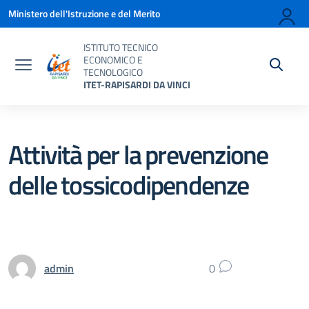
Vai ai contenuti
Vai al menu di navigazione
Vai al footer
Ministero dell'Istruzione e del Merito
ISTITUTO TECNICO
ECONOMICO E
TECNOLOGICO
ITET-RAPISARDI DA VINCI
Attività per la prevenzione
delle tossicodipendenze
admin
0