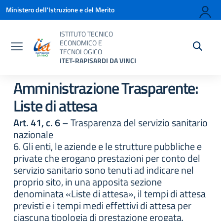
Vai ai contenuti
Vai al menu di navigazione
Vai al footer
Ministero dell'Istruzione e del Merito
ISTITUTO TECNICO
ECONOMICO E
TECNOLOGICO
ITET-RAPISARDI DA VINCI
Amministrazione Trasparente:
Liste di attesa
Art. 41, c. 6
– Trasparenza del servizio sanitario
nazionale
6. Gli enti, le aziende e le strutture pubbliche e
private che erogano prestazioni per conto del
servizio sanitario sono tenuti ad indicare nel
proprio sito, in una apposita sezione
denominata «Liste di attesa», il tempi di attesa
previsti e i tempi medi effettivi di attesa per
ciascuna tipologia di prestazione erogata.