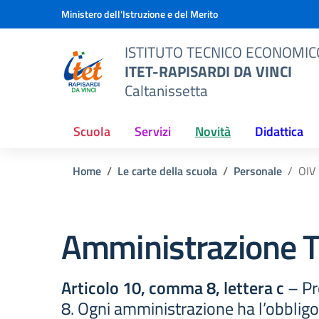
Vai ai contenuti
Vai al menu di navigazione
Vai al footer
Ministero dell'Istruzione e del Merito
ISTITUTO TECNICO ECONOMIC
ITET-RAPISARDI DA VINCI
Caltanissetta
Scuola
Servizi
Novità
Didattica
Home
Le carte della scuola
Personale
OIV
Amministrazione T
Articolo 10, comma 8, lettera c
– Pr
8. Ogni amministrazione ha l’obbligo 