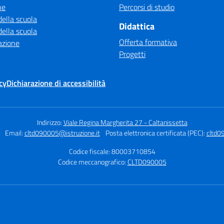
ne
Percorsi di studio
della scuola
Didattica
della scuola
Offerta formativa
azione
Progetti
cy
Dichiarazione di accessibilità
Indirizzo:
Viale Regina Margherita 27 - Caltanissetta
Email:
cltd090005@istruzione.it
Posta elettronica certificata (PEC):
cltd0
Codice fiscale: 80003710854
Codice meccanografico:
CLTD090005