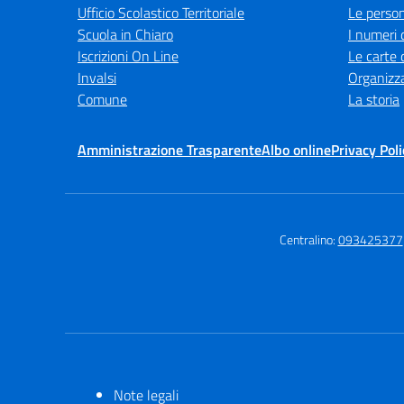
Ufficio Scolastico Territoriale
Le perso
Scuola in Chiaro
I numeri 
Iscrizioni On Line
Le carte 
Invalsi
Organizz
Comune
La storia
Amministrazione Trasparente
Albo online
Privacy Poli
Centralino:
093425377
Note legali