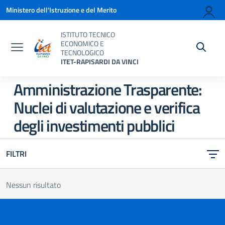
Vai ai contenuti
Vai al menu di navigazione
Vai al footer
Ministero dell'Istruzione e del Merito
ISTITUTO TECNICO
ECONOMICO E
TECNOLOGICO
ITET-RAPISARDI DA VINCI
Amministrazione Trasparente:
Nuclei di valutazione e verifica
degli investimenti pubblici
FILTRI
Nessun risultato